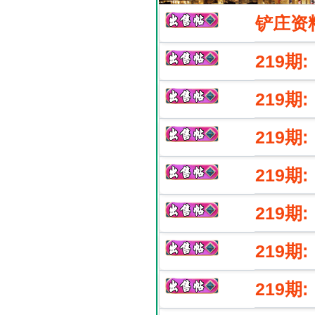
铲庄资
219
期:
219
期:
219
期:
219
期:
219
期:
219
期:
219
期: