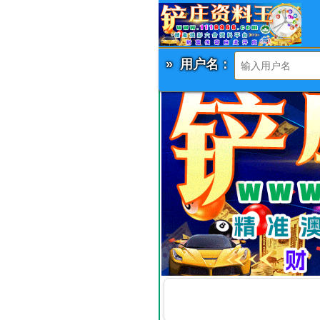
» 用户名：