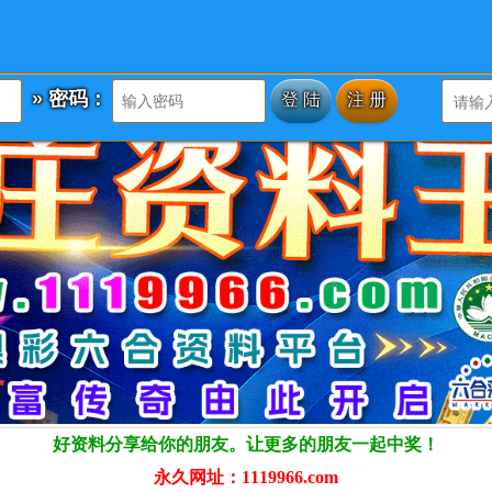
» 密码：
好资料分享给你的朋友。让更多的朋友一起中奖！
永久网址：1119966.com