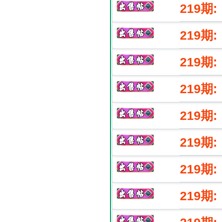
219
期:
219
期:
219
期:
219
期:
219
期:
219
期:
219
期:
219
期: