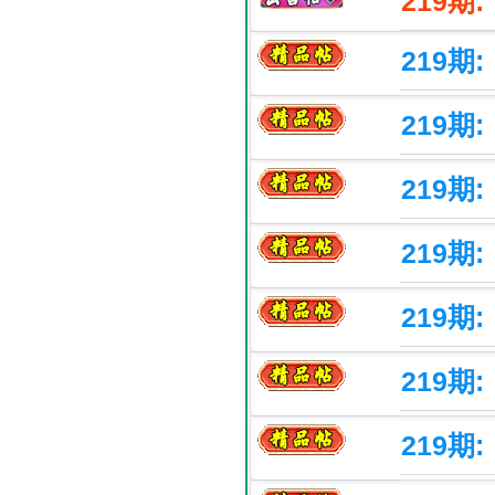
219
期:
219
期:
219
期:
219
期:
219
期:
219
期:
219
期:
219
期: